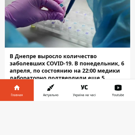
В Днепре выросло количество
заболевших COVID-19. В понедельник, 6
апреля, по состоянию на 22:00 медики
лабораторно подтвердили еще 5
случаев инфицирования
коронавирусом.
Главная
Актуально
Україна на часі
Youtube
Начиная с 16 марта в Днепре
Информатор в
Скачать
зарегистрировано 13 случаев
телефоне
👉
заболевания. Об этом сообщает
Информатор
со ссылкой на департамент
здравоохранения Днепровского