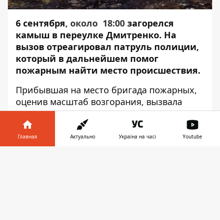
6 сентября
, около 18:00
загорелся
камыш в переулке Дмитренко. На
вызов отреагировал патруль полиции,
который в дальнейшем помог
пожарным найти место происшествия.
Прибывшая на место бригада пожарных,
оценив масштаб возгорания, вызвала
подмогу. Всего в ликвидации
задействовали 2 пожарные бригады. Об
этом сообщает
Информатор
с места
Главная
Актуально
Україна на часі
Youtube
событий.
Информатор в
Скачать
По словам спасателей, площадь
телефоне
👉
возгорания - 2300 квадратных метров.
Ликвидировать пожар удалось за 30
минут. На месте происшествия возникло 3
серьезных очага возгорания: по двум