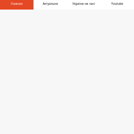
Главная
Актуально
Україна на часі
Youtube
Информатор в
Скачать
телефоне
👉
Повреждения ВАЗ
Фото Дениса Карпенко