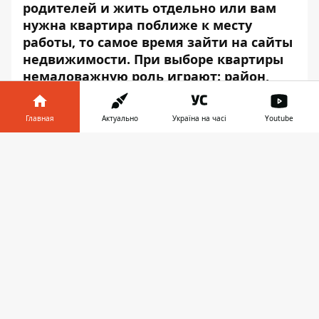
родителей и жить отдельно или вам
нужна квартира поближе к месту
работы, то самое время зайти на сайты
недвижимости. При выборе квартиры
немаловажную роль
играют
: район,
комфорт и конечно же — цена. В
зависимости от состояния ремонта,
Главная
Актуально
Україна на часі
Youtube
цена на квартиру, даже в одном
районе, может отличаться
Информатор в
Скачать
практически в два раза.
телефоне
👉
Мы собрали для вас самые актуальные
данные по аренде квартир на сегодня. Для
этого Информатор помониторил
популярные сайты недвижимости
-
rieltor.ua
и
mesto.ua
.
АМУР-НИЖНЕДНЕПРОВСКИЙ,