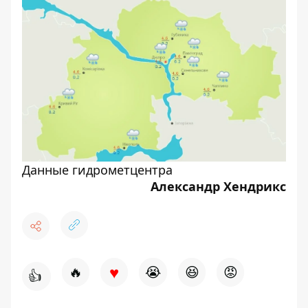
Данные гидрометцентра
Александр Хендрикс
♥
🔥
😭
😆
😡
👍