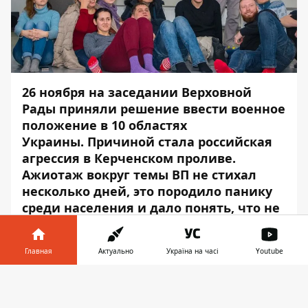
26 ноября на
заседании
Верховной
Рады приняли решение ввести военное
положение в 10 областях
Украины.
Причиной стала
российская
агрессия
в Керченском проливе.
Ажиотаж вокруг темы ВП не стихал
несколько дней, это породило панику
среди населения и дало понять, что не
все жители Днепра готовы к
критическим ситуациям.
Главная
Актуально
Україна на часі
Youtube
Именно поэтому в Днепре провели
Информатор в
тренинг по оказанию помощи в условиях
Скачать
телефоне
👉
военных действий. Занятия вызвали