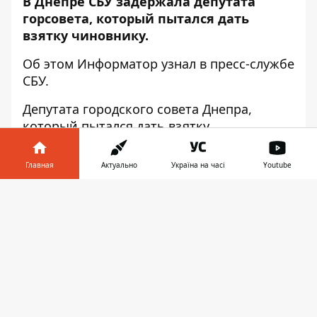
В Днепре СБУ задержала депутата
горсовета, который пытался дать
взятку чиновнику.
Об этом
Информатор
узнал в пресс-службе
СБУ.
Депутата городского совета Днепра,
который пытался дать взятку
заместителю директора одного из
коммунальных предприятий, задержала
Главная
Актуально
Україна на часі
Youtube
Служба безопасности Украины совместно
с прокуратурой.
Информатор в
Скачать
телефоне
👉
Злоумышленник предлагал полторы
тысячи долларов США за передачу двух
автомобильных стоянок в долгосрочную
аренду.
Правоохранители задержали депутата "на