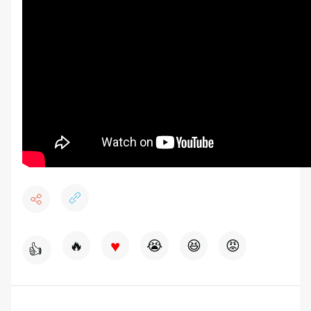
♥
🔥
😭
😆
😡
👍