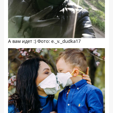
А вам идет :) Фото: e._v._dudka17