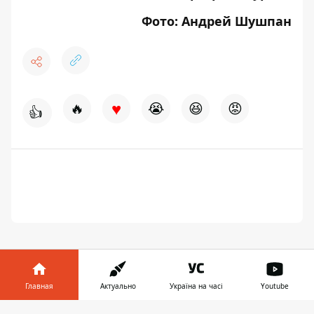
Фото: Андрей Шушпан
♥
🔥
😭
😆
😡
👍
Главная
Актуально
Україна на часі
Youtube