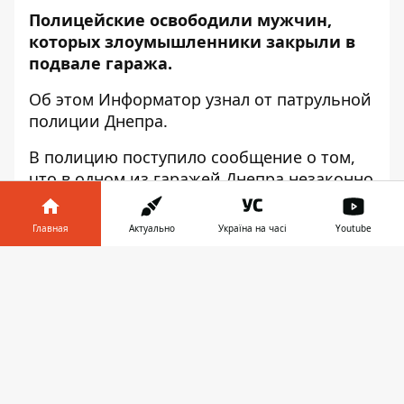
Полицейские освободили мужчин,
которых злоумышленники закрыли в
подвале гаража.
Об этом
Информатор
узнал от патрульной
полиции Днепра.
В полицию поступило сообщение о том,
что в одном из гаражей Днепра незаконно
удерживают двух мужчин. Патрульные,
прибыв на место преступления,
Главная
Актуально
Україна на часі
Youtube
обнаружили двух мужчин, закрытых в
гараже. По словам жертв, подозреваемый
Информатор в
Скачать
запер их в подвале.
телефоне
👉
Оттуда они выбрались своими силами, а
вот открыть двери гаража не смогли.
Патрульные открыли гараж и освободили
заложников.