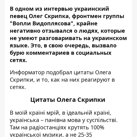
В одном из интервью украинский
певец Олег Скрипка, фронтмен группы
"Вопли Видоплясова", крайне
негативно отзывался о людях, которые
не умеют разговаривать на украинском
языке. Это, в свою очередь, вызвало
бурю комментариев в социальных
сетях.
Информатор
подобрал цитаты Олега
Скрипки, и то, как на них реагируют в
сетях.
Цитаты Олега Скрипки
В моїй країні мрій, в ідеальній країні,
українська – панівна мова у суспільстві.
Там на радіостанціях крутять 100%
української музики, а не 25-35