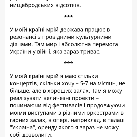
нищебродських відсотків.
***
У моїй країні мрій держава працює в
резонансі з провідними культурними
діячами. Там мир і абсолютна перемога
України у війні, яка зараз триває.
***
У моїй країні мрій я маю стільки
концертів, скільки хочу – 5-7 на місяць, не
більше, але в хороших залах. Там я можу
реалізувати величезні проекти –
починаючи від фестивалів і продовжуючи
моїми виступами з різними оркестрами в
гарних залах, в опері, наприклад, в палаці
"Україна", оренду якого я зараз не можу
собі дозволити.