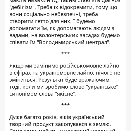
"дебілізм". Треба їх відокремити, тому що
вони соціально небезпечні, треба
створити гетто для них. І будемо
допомагати їм, як допомагають людям з
вадами, на волонтерських засадах будемо
співати їм "Володимирський централ".
***
Якщо ми замінимо російськомовне лайно
в ефірах на україномовне лайно, нічого не
зміниться. Результат буде вражаючим
тоді, коли ми зробимо слово "українське"
синонімом слова "якісне".
***
Дуже багато років, віків український
творчий продукт закопувався в землю.
Саме тому, мабуть, у нас такий хороший