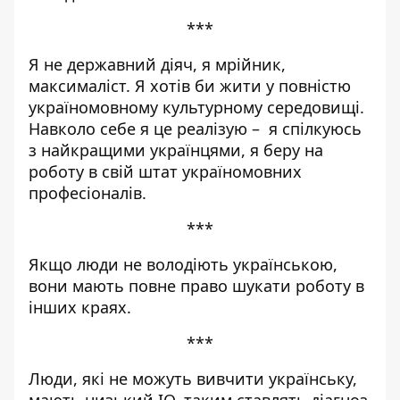
***
Я не державний діяч, я мрійник,
максималіст. Я хотів би жити у повністю
україномовному культурному середовищі.
Навколо себе я це реалізую – я спілкуюсь
з найкращими українцями, я беру на
роботу в свій штат україномовних
професіоналів.
***
Якщо люди не володіють українською,
вони мають повне право шукати роботу в
інших краях.
***
Люди, які не можуть вивчити українську,
мають низький IQ, таким ставлять діагноз