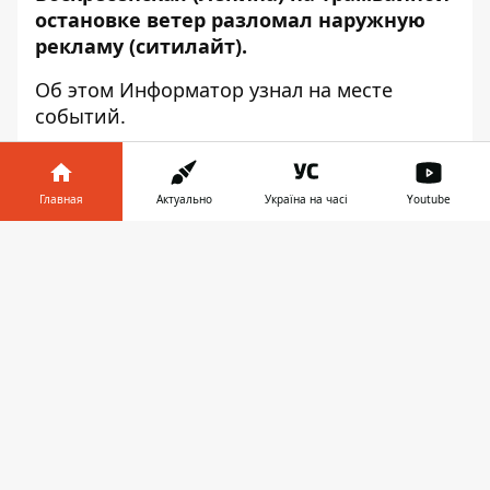
остановке ветер разломал наружную
рекламу (ситилайт).
Об этом
Информатор
узнал на месте
событий.
В рекламном агентстве, которому
принадлежит данный ситилайт, нам
Главная
Актуально
Україна на часі
Youtube
сказали, что на место уже выехала
ремонтная группа и сейчас там все
Информатор в
Скачать
починят.
телефоне
👉
Кроме опасно висящей рекламы, все на
том же отрезке еще и люк наполовину
открытый, потому будьте осторожны. Яму
же, о которой
мы писали ранее
, на углу
пр. Яворницкого и ул. Воскресенской,