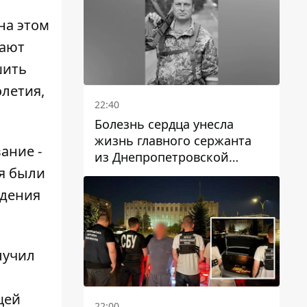
на этом
тают
шить
олетия,
22:40
Болезнь сердца унесла
жизнь главного сержанта
ание -
из Днепропетровской
я были
области Юрия Свистуна
ждения
лучил
щей
22:00