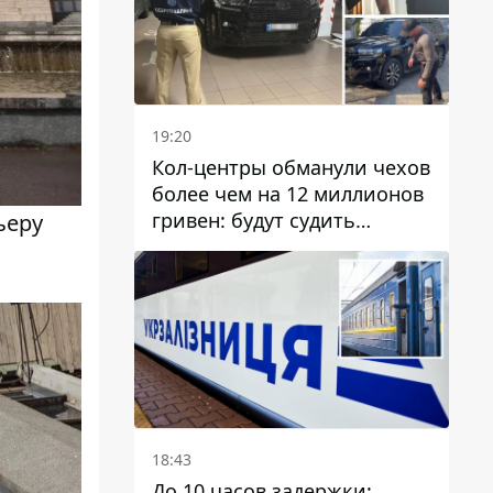
19:20
Кол-центры обманули чехов
более чем на 12 миллионов
гривен: будут судить
ьеру
днепрянина,
организовавшего
транснациональную
преступную организацию
18:43
До 10 часов задержки: