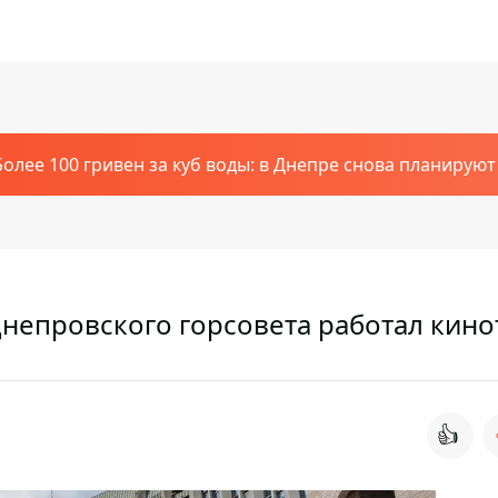
Более 100 гривен за куб воды: в Днепре снова планирую
Днепровского горсовета работал кино
👍