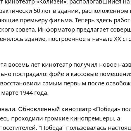
 кинотеатр «Колизей», распологавшийся на
рактически 50 лет в здании, расположенном 
ающие премьеру фильма. Теперь здесь рабо
кого совета.
Информатор
предлагает совер
менялось здание, построенное в начале ХХ ст
устя восемь лет кинотеатр получил новое назв
льно пострадало: фойе и кассовые помещени
р восстановили самым первым после освобо
 марте 1944 года.
новали. Обновленный кинотеатр «Победа» по
Здесь проходили громкие кинопремьеры, а
 посетителей. "Победа" пользовалась настоя