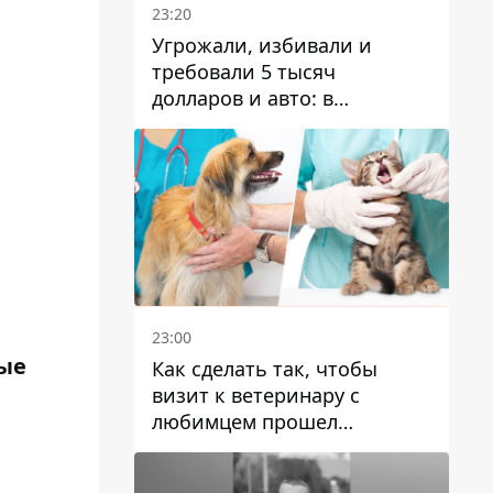
23:20
Угрожали, избивали и
требовали 5 тысяч
долларов и авто: в
Павлограде задержали двух
мужчин
23:00
ые
Как сделать так, чтобы
визит к ветеринару с
любимцем прошел
спокойно: простые советы