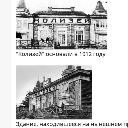
"Колизей" основали в 1912 году
Здание, находившееся на нынешнем пр