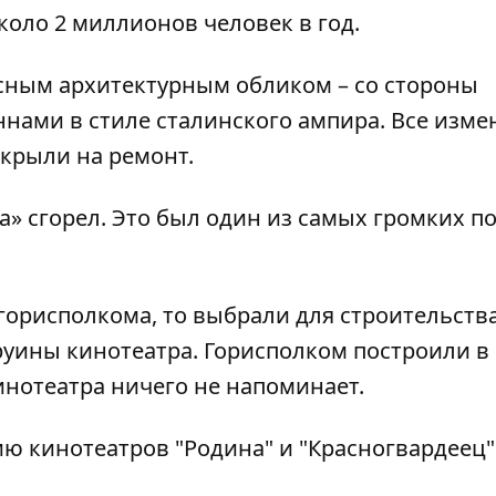
оло 2 миллионов человек в год.
сным архитектурным обликом – со стороны
ннами в стиле сталинского ампира. Все изм
акрыли на ремонт.
да» сгорел. Это был один из самых громких п
 горисполкома, то выбрали для строительств
 руины кинотеатра. Горисполком построили в
кинотеатра ничего не напоминает.
ию кинотеатров
"Родина"
и
"Красногвардеец"