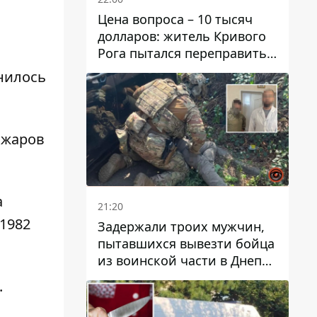
Цена вопроса – 10 тысяч
долларов: житель Кривого
Рога пытался переправить
мужчину в Словакию
енилось
ожаров
а
21:20
 1982
Задержали троих мужчин,
пытавшихся вывезти бойца
из воинской части в Днепр
за 7 тысяч долларов: среди
.
них был врач