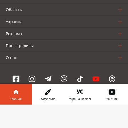
Область
Украина
Реклама
Пресс-релизы
О нас
Информатор проекты
Главная
Актуально
Україна на часі
Youtube
Информатор
Информатор
Информатор
Информатор в
Скачать
Украина
Киев
Авто
телефоне
👉