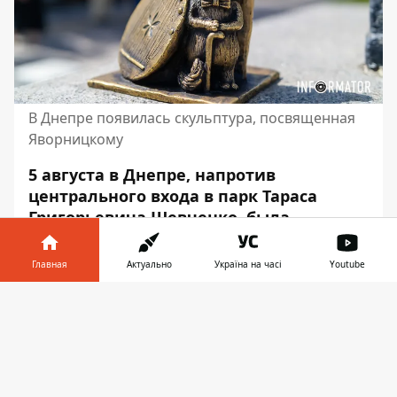
В Днепре появилась скульптура, посвященная
Яворницкому
5 августа в Днепре, напротив
центрального входа в парк Тараса
Григорьевича Шевченко, была
установлена ​​еще одна
минискульптура. Это уже 16 в городе.
Главная
Актуально
Україна на часі
Youtube
Она посвящена историку, писателю,
Информатор в
этнографу и общественному деятелю
Скачать
телефоне
👉
Дмитрию Яворницкому.
Это место выбрали не случайно, ведь
здесь находится усадьба Яворницкого. Об