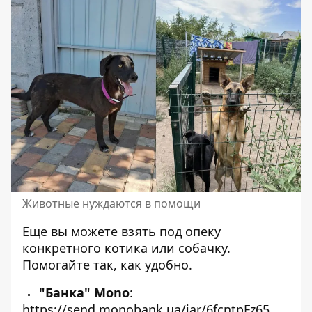
Животные нуждаются в помощи
Еще вы можете взять под опеку
конкретного котика или собачку.
Помогайте так, как удобно.
"Банка" Mono
:
https://send.monobank.ua/jar/6fcntpFz65
.