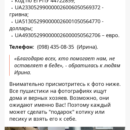
Код по ЕГРПУ 44722859;
UA233052990000026006050569372 -
гривна;
UA513052990000026001050564770 -
доллары;
UA493052990000026000050562706 – евро.
Телефон
:
(098) 435-08-35
(Ирина).
«Благодарю всех, кто помогает нам, не
оставляет в беде», - обратилась к людям
Ирина.
Внимательно присмотритесь к фото ниже.
Все пушистики на фотографиях ищут
дома и верных хозяев. Возможно, они
ожидают именно Вас! Поэтому каждый
может сделать "подарок" котику или
песику и взять его к себе.