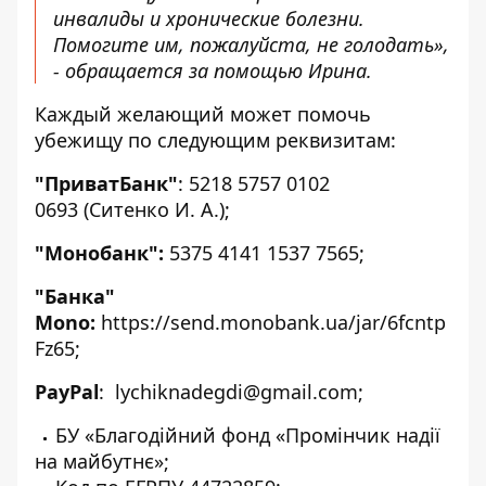
инвалиды и хронические болезни.
Помогите им, пожалуйста, не голодать»,
- обращается за помощью Ирина.
Каждый желающий может помочь
убежищу по следующим реквизитам:
"ПриватБанк"
: 5218 5757 0102
0693 (Ситенко И. А.);
"Монобанк":
5375 4141 1537 7565;
"Банка"
Mono:
https://send.monobank.ua/jar/6fcntp
Fz65
;
PayPal
:
lychiknadegdi@gmail.com;
БУ «Благодійний фонд «Промінчик надії
на майбутнє»;