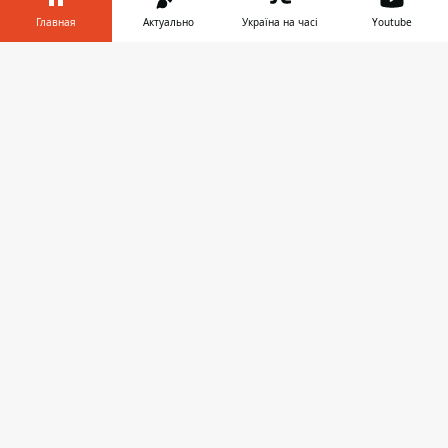
Главная
Актуально
Україна на часі
Youtube
Украина
Информатор в
Скачать
Реклама
телефоне
👉
Пресс-релизы
О нас
Информатор проекты
Информатор
Информатор
Информатор
Украина
Киев
Авто
© 2016-2026 Informator