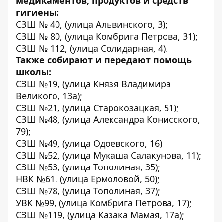
медикаментов, продуктов и средств
гигиены:
СЗШ № 40, (улица Альвинского, 3);
СЗШ № 80, (улица Комбрига Петрова, 31);
СЗШ № 112, (улица Солидарная, 4).
Также собирают и передают помощь
школы:
СЗШ №19, (улица Князя Владимира
Великого, 13а);
СЗШ №21, (улица Старокозацкая, 51);
СЗШ №48, (улица Александра Конисского,
79);
СЗШ №49, (улица Одоевского, 16)
СЗШ №52, (улица Мукаша Салакунова, 11);
СЗШ №53, (улица Тополиная, 35);
НВК №61, (улица Ермоловой, 50);
СЗШ №78, (улица Тополиная, 37);
УВК №99, (улица Комбрига Петрова, 17);
СЗШ №119, (улица Казака Мамая, 17а);