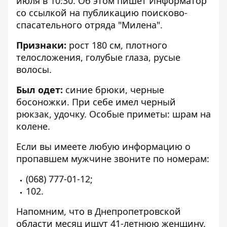
июля в 10:30. Об этом пишет Информатор
со ссылкой на публикацию
поисково-
спасательного отряда "Милена".
Признаки:
рост 180 см, плотного
телосложения, голубые глаза, русые
волосы.
Был одет:
синие брюки, черные
босоножки.
При себе имел черный
рюкзак, удочку. Особые приметы: шрам на
колене.
Если вы имеете любую информацию о
пропавшем мужчине звоните по номерам:
(068) 777-01-12
;
102
.
Напомним, что в Днепропетровской
области
месяц ищут 41-летнюю женщину
.