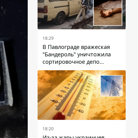
18:29
В Павлограде вражеская
"Бандероль" уничтожила
сортировочное депо
"Укрпошти" и убила двух
работниц
18:20
Из-за жары украинцев