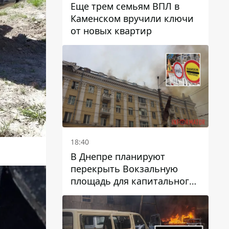
Еще трем семьям ВПЛ в
Каменском вручили ключи
от новых квартир
18:40
В Днепре планируют
перекрыть Вокзальную
площадь для капитального
ремонта дома, в который
попала вражеская ракета:
какие сроки