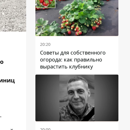
20:20
Советы для собственного
огорода: как правильно
го
вырастить клубнику
диниц
м
.
20:00