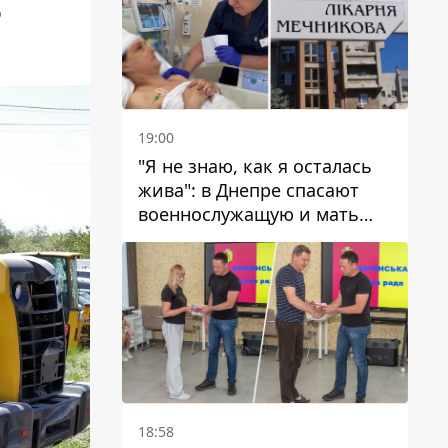
ю
19:00
"Я не знаю, как я осталась
жива": в Днепре спасают
военнослужащую и мать
четверых детей, которую
ранил КАБ
18:58