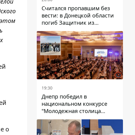
желой
Считался пропавшим без
ского
вести: в Донецкой области
 этом
погиб Защитник из
Каменского Антон
ь
Красовский
х
ей
19:30
Днепр победил в
ей
национальном конкурсе
"Молодежная столица
Украины – 2026"
е о