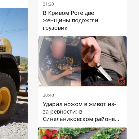
21:20
В Кривом Роге две
женщины подожгли
грузовик
20:40
Ударил ножом в живот из-
за ревности: в
Синельниковском районе
задержали 49-летнего
мужчину за убийство