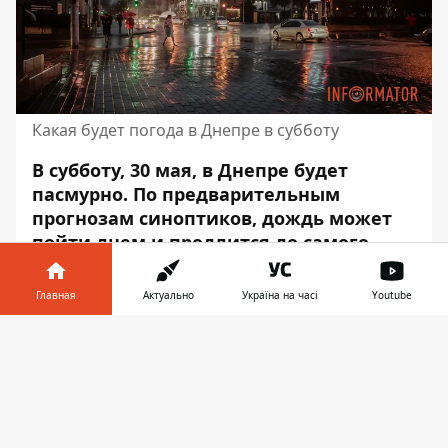
Какая будет погода в Днепре в субботу
В субботу, 30 мая, в Днепре будет
пасмурно. По предварительным
прогнозам синоптиков, дождь может
пойти днем ​​и продлится до самого
вечера. Атмосферное давление будет
составлять от 741 до 746 миллиметров
Главная
Актуально
Україна на часі
Youtube
ртутного столбика.
Информатор в
Скачать
Утром влажность воздуха составляет 71-
телефоне
👉
81%, днем ​​составит 54-58%, а вечером –
61-81%. Об этом сообщает Информатор со
ссылкой на
sinoptik.ua
. Скорость ветра –