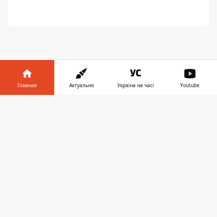
Главная
Актуально
Україна на часі
Youtube
ПРЕДЛОЖИТЬ НОВОСТЬ
Информатор в
Скачать
телефоне
👉
Днепр
Область
Украина
Реклама
Пресс-релизы