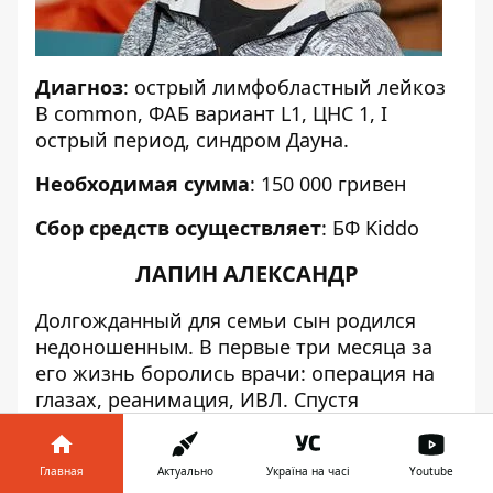
Диагноз
: острый лимфобластный лейкоз
B common, ФАБ вариант L1, ЦНС 1, I
острый период, синдром Дауна.
Необходимая сумма
: 150 000 гривен
Сбор средств осуществляет
:
БФ Kiddo
ЛАПИН АЛЕКСАНДР
Долгожданный для семьи сын родился
недоношенным. В первые три месяца за
его жизнь боролись врачи: операция на
глазах, реанимация, ИВЛ. Спустя
некоторое время родители заметили, что
Саша развивается не так, как другие дети.
Главная
Актуально
Україна на часі
Youtube
Сейчас мальчик не держит голову, не