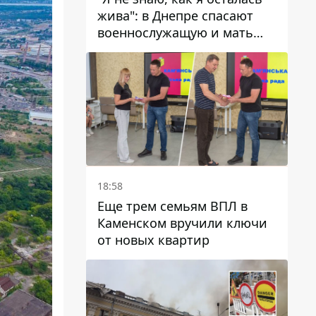
жива": в Днепре спасают
военнослужащую и мать
четверых детей, которую
ранил КАБ
18:58
Еще трем семьям ВПЛ в
Каменском вручили ключи
от новых квартир