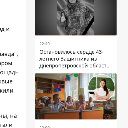
од и
22:40
Остановилось сердце 43-
авда",
летнего Защитника из
тором
Днепропетровской области
лощадь
Евгения Зинченко
говые
ожили
ны, на
отали
22:00