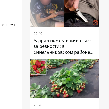
Сергея
20:40
Ударил ножом в живот из-
за ревности: в
Синельниковском районе
задержали 49-летнего
мужчину за убийство
20:20