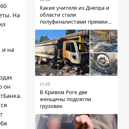
760
Какие учителя из Днепра и
области стали
еты. На
полуфиналистами премии
ил
Global Teacher Prize Ukraine
2026
 и на
годах
21:20
о он
В Кривом Роге две
тБанка.
женщины подожгли
тся
грузовик
т
ебя