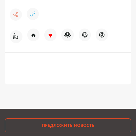
♥
🔥
😭
😆
😡
👍
ПРЕДЛОЖИТЬ НОВОСТЬ