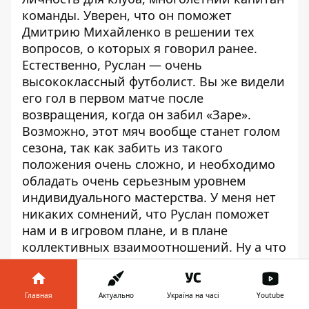
команды. Уверен, что он поможет
Дмитрию Михайленко в решении тех
вопросов, о которых я говорил ранее.
Естественно, Руслан — очень
высококлассный футболист. Вы же видели
его гол в первом матче после
возвращения, когда он забил «Заре».
Возможно, этот мяч вообще станет голом
сезона, так как забить из такого
положения очень сложно, и необходимо
обладать очень серьезным уровнем
индивидуального мастерства. У меня нет
никаких сомнений, что Руслан поможет
нам и в игровом плане, и в плане
коллективных взаимоотношений. Ну а что
касается его контракта, то вы же знаете,
что он фактически все лето находился в
поиске нового места работы, нового
Главная
Актуально
Україна на часі
Youtube