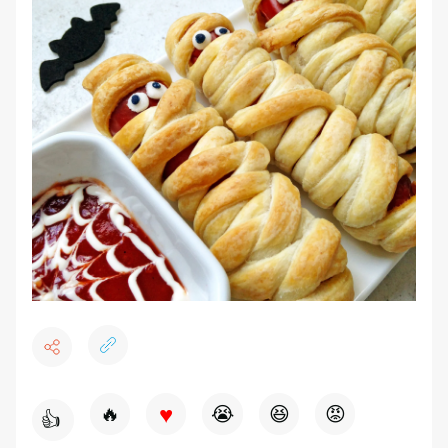
♥
🔥
😭
😆
😡
👍