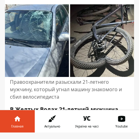
Правоохранители разыскали 21-летнего
мужчину, который угнал машину знакомого и
сбил велосипедиста
В Желтых Водах 21-летний мужчина
пришел в гости к своему другу. Он
угнал ключи от его машины и угнал ее.
Главная
Актуально
Україна на часі
Youtube
Двигаясь по городу, он сбил 33-летнего