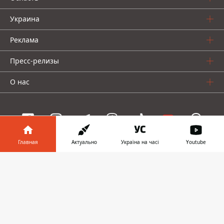
Украина
Реклама
Пресс-релизы
О нас
Главная
Актуально
Україна на часі
Youtube
Информатор проекты
Информатор в
Скачать
Информатор
Информатор
Информатор
телефоне
👉
Украина
Киев
Авто
© 2016-2026 Informator