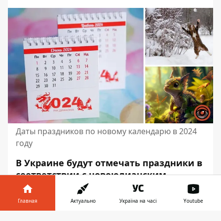
Даты праздников по новому календарю в 2024
году
В Украине будут отмечать праздники в
соответствии с новоюлианским
календарем. В частности,
по новому
стилю мы будем отмечать Обрезание
Главная
Актуально
Україна на часі
Youtube
Господне
и Крещение Господне. Какие