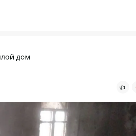
илой дом
👍