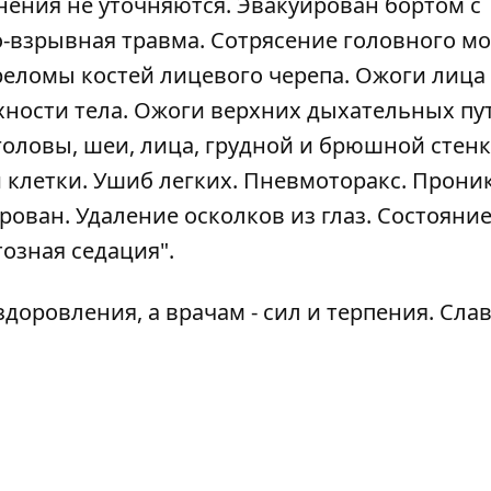
анения не уточняются. Эвакуирован бортом с
-взрывная травма. Сотрясение головного мо
реломы костей лицевого черепа. Ожоги лица
хности тела. Ожоги верхних дыхательных пу
ловы, шеи, лица, грудной и брюшной стенк
й клетки. Ушиб легких. Пневмоторакс. Прон
рован. Удаление осколков из глаз. Состояни
озная седация".
оровления, а врачам - сил и терпения. Сла