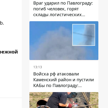
Враг ударил по Павлограду:
погиб человек, горят
склады логистических
компаний и магазина
ub
.
режной
13:13
Войска рф атаковали
Каменский район и пустили
КАБы по Павлограду:
пострадал мужчина, в небо
поднимается столб дыма