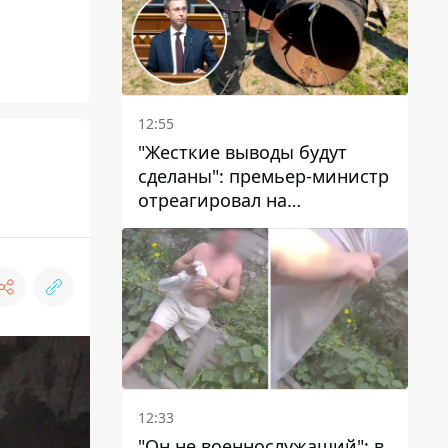
12:55
"Жесткие выводы будут
сделаны": премьер-министр
отреагировал на
несколькодневное
отсутствие воды в Марганце
12:33
"Он не военнослужащий": в