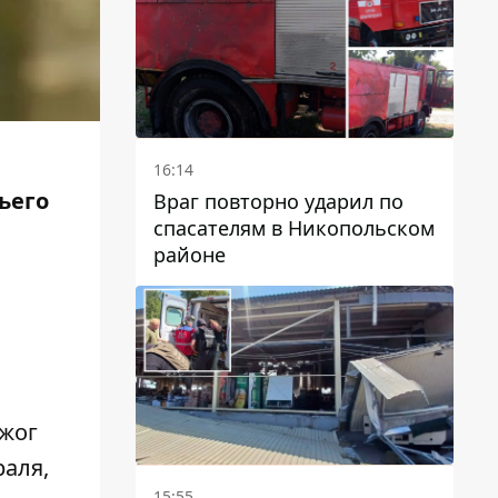
16:14
ьего
Враг повторно ударил по
спасателям в Никопольском
районе
ожог
раля,
15:55