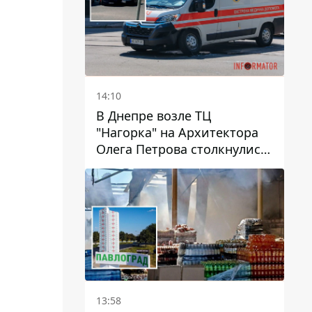
14:10
В Днепре возле ТЦ
"Нагорка" на Архитектора
Олега Петрова столкнулись
"скорая" и Toyota: трамваи
№5 задерживаются
13:58