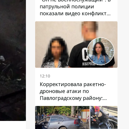
патрульной полиции
показали видео конфликта
с мужчиной без ноги на
проспекте Поля в Днепре
12:10
Корректировала ракетно-
дроновые атаки по
Павлоградскому району:
задержали вражескую
агентку