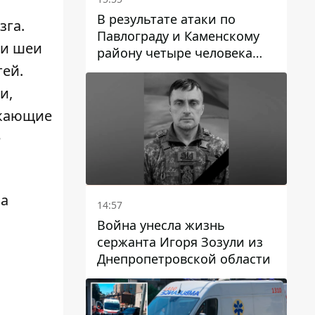
В результате атаки по
зга.
Павлограду и Каменскому
 и шеи
району четыре человека
погибли, семеро получили
тей.
ранения
и,
икающие
е
ва
14:57
Война унесла жизнь
сержанта Игоря Зозули из
Днепропетровской области