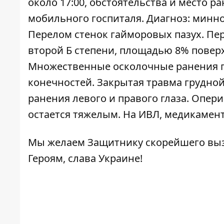
около 17:00, обстоятельства и место р
мобильного госпиталя. Диагноз: минно
Перелом стенок гайморовых пазух. Пе
второй Б степени, площадью 8% повер
Множественные осколочные ранения го
конечностей. Закрытая травма грудно
ранения левого и правого глаза. Опери
остается тяжелым. На ИВЛ, медикамент
Мы желаем Защитнику скорейшего вызд
Героям, слава Украине!