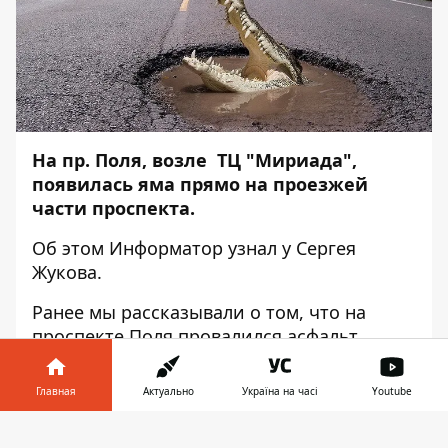
На пр. Поля, возле ТЦ "Мириада",
появилась яма прямо на проезжей
части проспекта.
Об этом Информатор узнал у
Сергея
Жукова
.
Ранее мы рассказывали о том, что
на
проспекте Поля провалился асфальт.
Тогда её оперативно на следующий день
Главная
Актуально
Україна на часі
Youtube
засыпали. И яма исчезла без следа.
Информатор в
"Сегодня она начала проваливаться снова,
Скачать