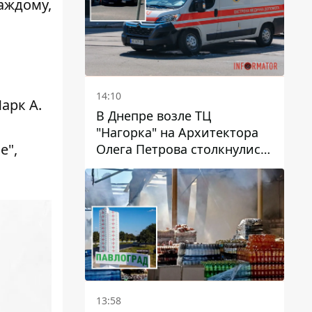
аждому,
14:10
арк А.
В Днепре возле ТЦ
"Нагорка" на Архитектора
е",
Олега Петрова столкнулись
"скорая" и Toyota: трамваи
№5 задерживаются
13:58