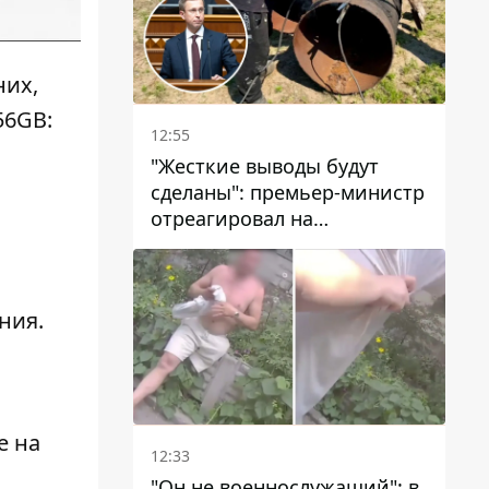
них,
256GB
:
12:55
"Жесткие выводы будут
сделаны": премьер-министр
отреагировал на
несколькодневное
отсутствие воды в Марганце
ния.
e на
12:33
"Он не военнослужащий": в