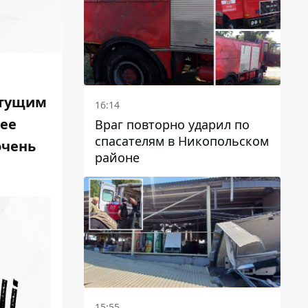
астущим
16:14
рее
Враг повторно ударил по
спасателям в Никопольском
очень
районе
15:55