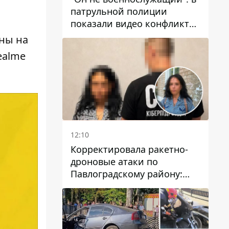
патрульной полиции
показали видео конфликта
с мужчиной без ноги на
ны на
проспекте Поля в Днепре
ealme
12:10
Корректировала ракетно-
дроновые атаки по
Павлоградскому району:
задержали вражескую
агентку