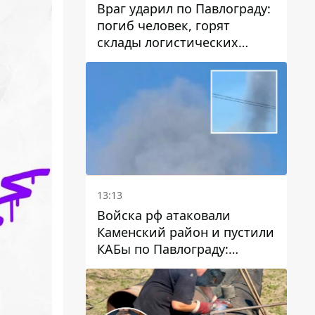
Враг ударил по Павлограду:
погиб человек, горят
склады логистических
компаний и магазина
13:13
Войска рф атаковали
Каменский район и пустили
КАБы по Павлограду:
пострадал мужчина, в небо
поднимается столб дыма