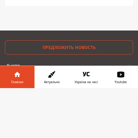
ПРЕДЛОЖИТЬ НОВОСТЬ
Днепр
Область
Главная
Актуально
Україна на часі
Youtube
Украина
Информатор в
Скачать
телефоне
👉
Реклама
Пресс-релизы
О нас