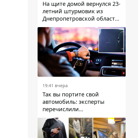
На щите домой вернулся 23-
летний штурмовик из
Днепропетровской области
Богдан Бескровный
19:41 вчера
Так вы портите свой
автомобиль: эксперты
перечислили
распространенные
привычки водителей,
которые на самом деле