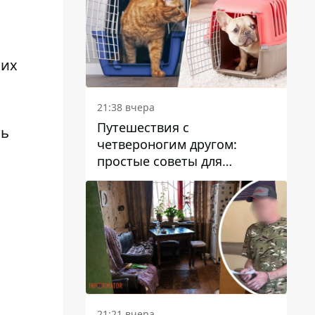
ких
21:38 вчера
Путешествия с
ть
четвероногим другом:
простые советы для
поездок с животными
21:21 вчера