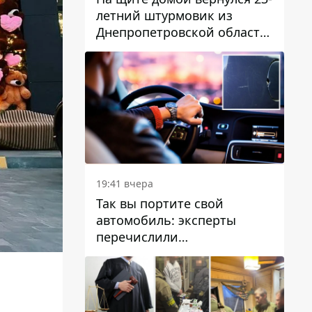
летний штурмовик из
Днепропетровской области
Богдан Бескровный
19:41 вчера
Так вы портите свой
автомобиль: эксперты
перечислили
распространенные
привычки водителей,
которые на самом деле
вредят машине