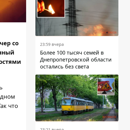
чер со
23:59 вчера
анный
Более 100 тысяч семей в
Днепропетровской области
ностями
остались без света
ь
одном
ак что
23:21 вчера