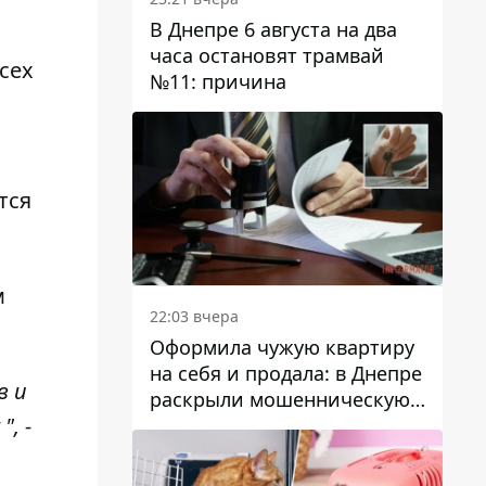
В Днепре 6 августа на два
часа остановят трамвай
сех
№11: причина
тся
м
22:03 вчера
Оформила чужую квартиру
на себя и продала: в Днепре
в и
раскрыли мошенническую
, -
схему с недвижимостью