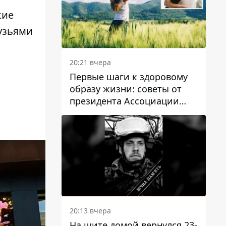
кие
рузьями
20:21 вчера
Первые шаги к здоровому
образу жизни: советы от
президента Ассоциации
диетологов Украины
20:13 вчера
На щите домой вернулся 23-