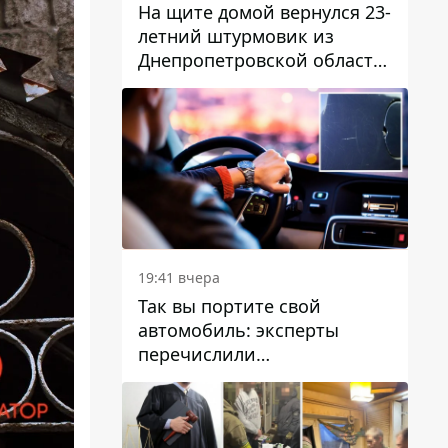
На щите домой вернулся 23-
летний штурмовик из
Днепропетровской области
Богдан Бескровный
19:41 вчера
Так вы портите свой
автомобиль: эксперты
перечислили
распространенные
привычки водителей,
которые на самом деле