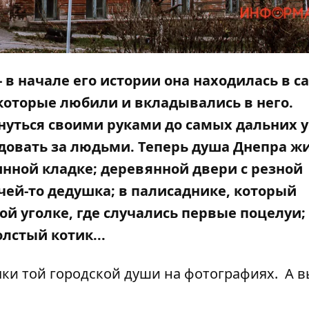
 - в начале его истории она находилась в 
 которые любили и вкладывались в него.
тянуться своими руками до самых дальних 
едовать за людьми. Теперь душа Днепра ж
инной кладке; деревянной двери с резной
 чей-то дедушка; в палисаднике, который
й уголке, где случались первые поцелуи;
лстый котик...
ки той городской души на фотографиях. А 