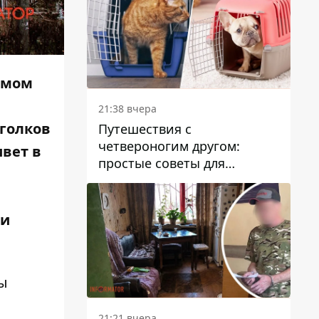
самом
21:38 вчера
уголков
Путешествия с
четвероногим другом:
ивет в
простые советы для
поездок с животными
 и
вы
21:21 вчера