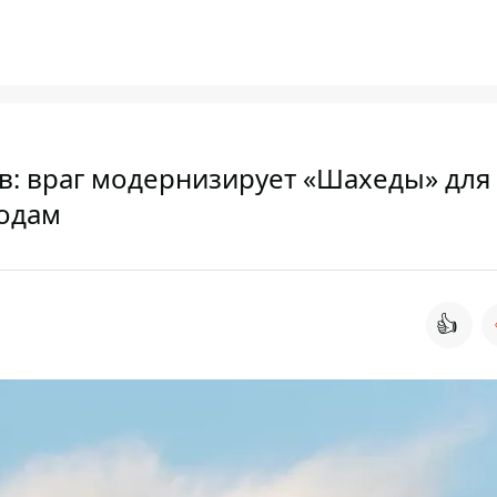
в: враг модернизирует «Шахеды» для
родам
👍