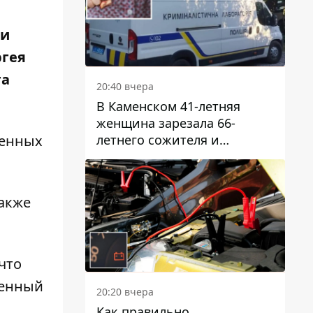
 и
ргея
га
20:40 вчера
В Каменском 41-летняя
женщина зарезала 66-
летнего сожителя и
оенных
пыталась обмануть
полицейских
Также
 что
енный
20:20 вчера
Как правильно