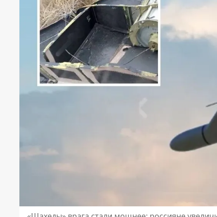
«Шахеды» врага стали мощнее: россияне увелич