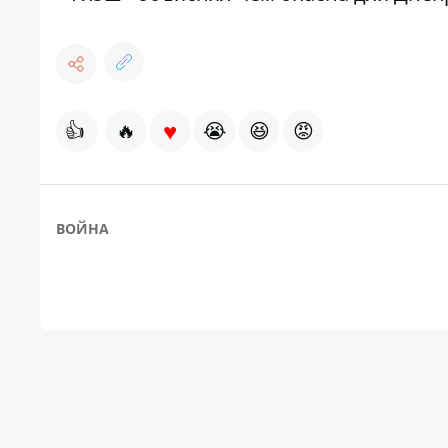
♥
👍
🔥
😭
😆
😡
ВОЙНА