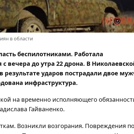
иян в области
ласть беспилотниками. Работала
с вечера до утра 22 дрона. В Николаевско
в результате ударов пострадали двое муж
родована инфраструктура.
лкой на временно исполняющего обязанност
адислава Гайваненко
.
аткам. Возникли возгорания. Повреждения п