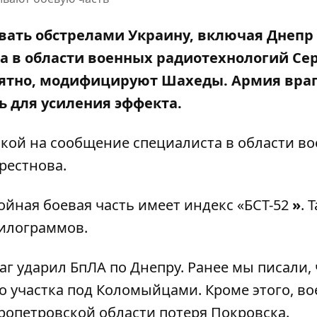
ать обстрелами Украину, включая Днепр
а в области военных радиотехнологий Се
оятно, модифицируют Шахеды. Армия вра
ь для усиления эффекта.
лкой на
сообщение специалиста в области в
рестнова
.
йная боевая часть имеет индекс «БСТ-52
»
. 
килограммов.
раг ударил БпЛА по Днепру
. Ранее мы писали,
о участка под Коломыйцами
. Кроме этого,
во
ропетровской области потеря Покровска
.