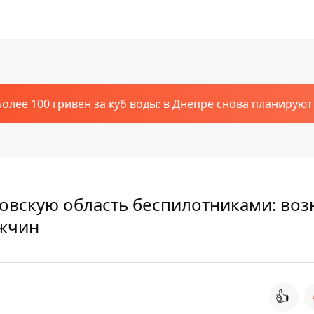
Более 100 гривен за куб воды: в Днепре снова планирую
овскую область беспилотниками: воз
ужчин
👍