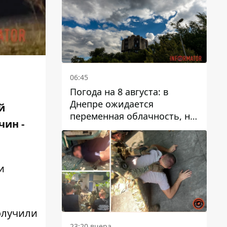
06:45
Погода на 8 августа: в
Днепре ожидается
й
переменная облачность, но
чин -
может пойти дождь
и
олучили
23:20 вчера