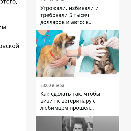
этого,
Угрожали, избивали и
требовали 5 тысяч
долларов и авто: в
им
Павлограде задержали двух
мужчин
овской
23:00 вчера
Как сделать так, чтобы
визит к ветеринару с
любимцем прошел
спокойно: простые советы