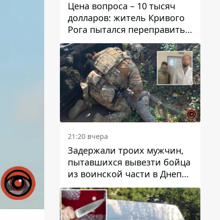
Цена вопроса – 10 тысяч
долларов: житель Кривого
Рога пытался переправить
мужчину в Словакию
21:20 вчера
Задержали троих мужчин,
пытавшихся вывезти бойца
из воинской части в Днепр
за 7 тысяч долларов: среди
них был врач