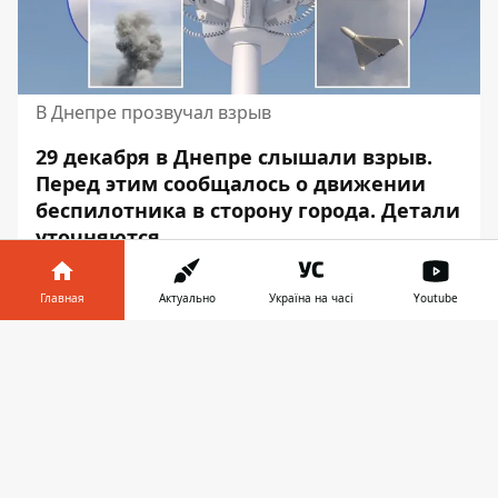
В Днепре прозвучал взрыв
29 декабря в Днепре слышали взрыв.
Перед этим сообщалось о движении
беспилотника в сторону города. Детали
уточняются.
Об этом сообщает Информатор со
Главная
Актуально
Україна на часі
Youtube
ссылкой на
"Воздушные силы"
,
собственных корреспондентов и
Информатор в
Скачать
мониторинговые каналы.
телефоне
👉
Предварительно угроза прошла.
Сообщают об отбоях тревоги. Пока
неизвестна "природа" взрыва. Ожидаются
подробности.