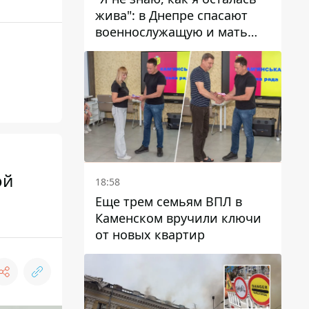
жива": в Днепре спасают
военнослужащую и мать
четверых детей, которую
ранил КАБ
ой
18:58
Еще трем семьям ВПЛ в
Каменском вручили ключи
от новых квартир