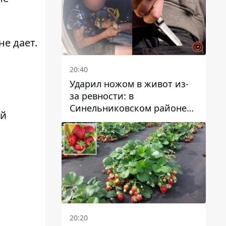
е дает.
20:40
Ударил ножом в живот из-
за ревности: в
Синельниковском районе
ой
задержали 49-летнего
мужчину за убийство
20:20