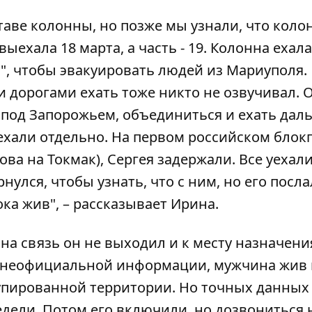
ставе колонны, но позже мы узнали, что коло
ехала 18 марта, а часть - 19. Колонна ехала
", чтобы эвакуировать людей из Мариуполя.
 дорогами ехать тоже никто не озвучивал. 
 под Запорожьем, объединиться и ехать дал
ехали отдельно. На первом российском блок
ва на Токмак), Сергея задержали. Все уехали
нулся, чтобы узнать, что с ним, но его посла
ока жив", – рассказывает Ирина.
 на связь он не выходил и к месту назначени
По неофициальной информации, мужчина жив 
упированной территории. Но точных данных 
дели. Потом его включили, но дозвониться 