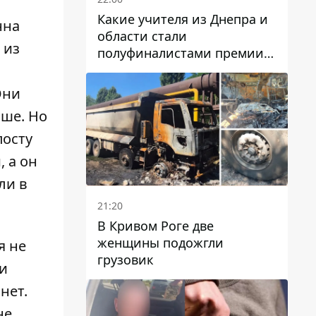
Какие учителя из Днепра и
нна
области стали
 из
полуфиналистами премии
Global Teacher Prize Ukraine
2026
Они
ьше. Но
посту
, а он
ли в
21:20
В Кривом Роге две
женщины подожгли
я не
грузовик
и
нет.
не