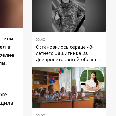
ители,
22:40
ел в
Остановилось сердце 43-
летнего Защитника из
жчине
Днепропетровской области
ли.
Евгения Зинченко
кже
щила
22:00