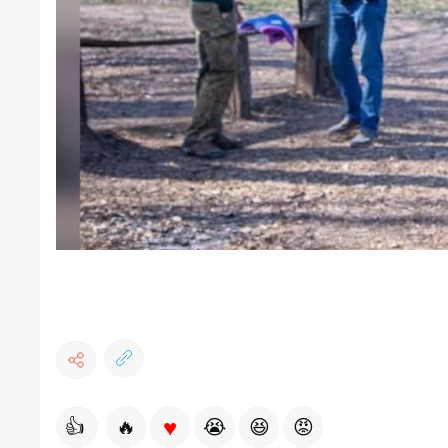
♥
👍
🔥
😭
😆
😡