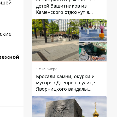
увшей
детей Защитников из
Каменского отдохнут в
Вуппертале
ские
режной
17:26 вчера
Бросали камни, окурки и
мусор: в Днепре на улице
Яворницкого вандалы
повредили питьевые
фонтаны