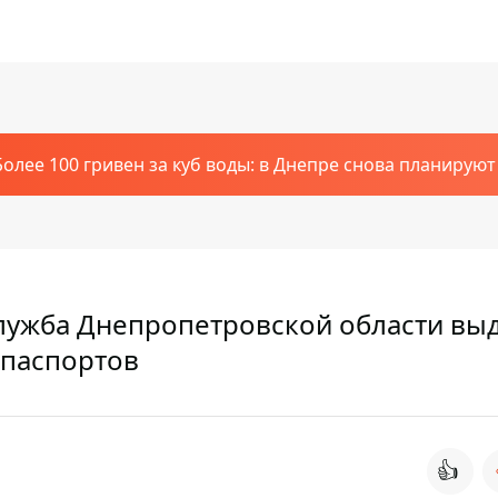
Более 100 гривен за куб воды: в Днепре снова планирую
лужба Днепропетровской области вы
 паспортов
👍