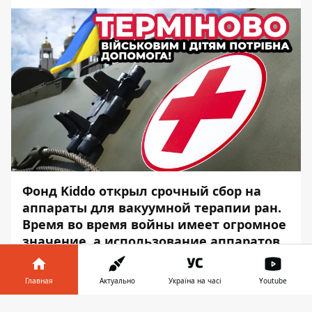
Фонд Kiddo открыл срочный сбор на
аппараты для вакуумной терапии ран.
Время во время войны имеет огромное
значение, а использование аппаратов
ВАК уменьшает сроки восстановления
до 2-3 недель и позволяет избежать
Главная
Актуально
Україна на часі
Youtube
многих осложнений.
Информатор в