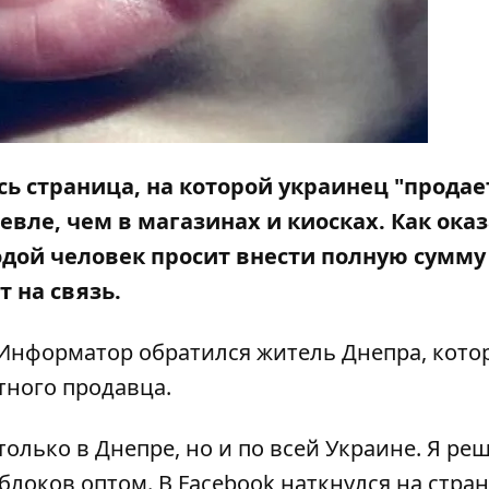
сь страница, на которой украинец "продае
вле, чем в магазинах и киосках. Как оказ
одой человек просит внести полную сумму
 на связь.
Информатор
обратился житель Днепра, кот
тного продавца.
только в Днепре, но и по всей Украине. Я ре
блоков оптом. В Facebook наткнулся на стра