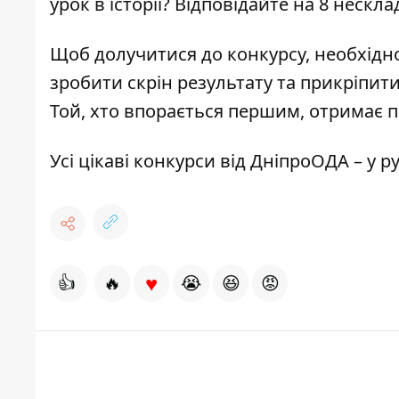
урок в історії? Відповідайте на 8 нескла
Щоб долучитися до конкурсу, необхідн
зробити скрін результату та прикріпит
Той, хто впорається першим, отримає 
Усі цікаві конкурси від ДніпроОДА –
у р
♥
👍
🔥
😭
😆
😡