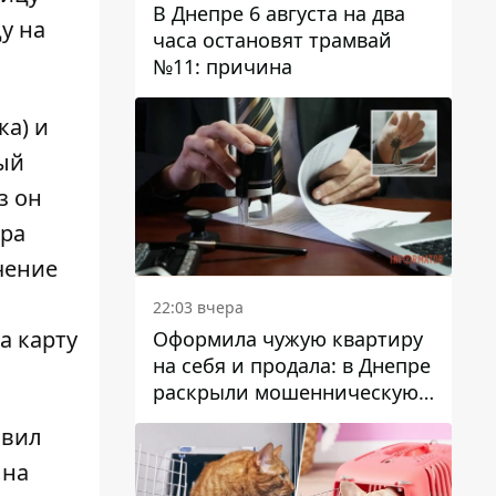
В Днепре 6 августа на два
у на
часа остановят трамвай
№11: причина
ка) и
ый
з он
ора
чение
22:03 вчера
а карту
Оформила чужую квартиру
на себя и продала: в Днепре
раскрыли мошенническую
схему с недвижимостью
авил
 на