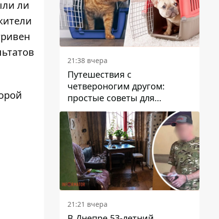
ыли ли
жители
гривен
льтатов
21:38 вчера
Путешествия с
четвероногим другом:
торой
простые советы для
поездок с животными
21:21 вчера
В Днепре 53-летний