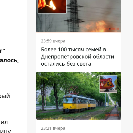
23:59 вчера
Более 100 тысяч семей в
т"
Днепропетровской области
алось,
остались без света
орый
шил
23:21 вчера
ницу