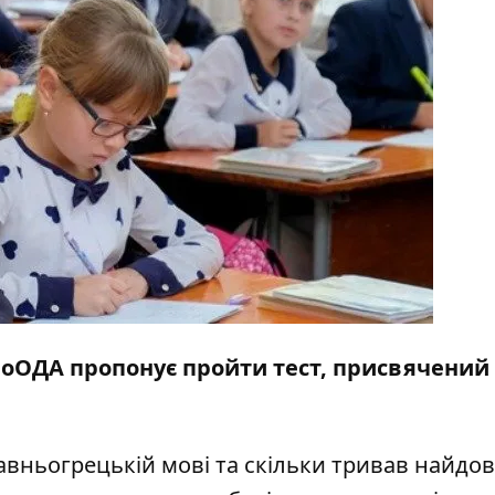
роОДА пропонує пройти тест, присвячений 
авньогрецькій мові та скільки тривав найд