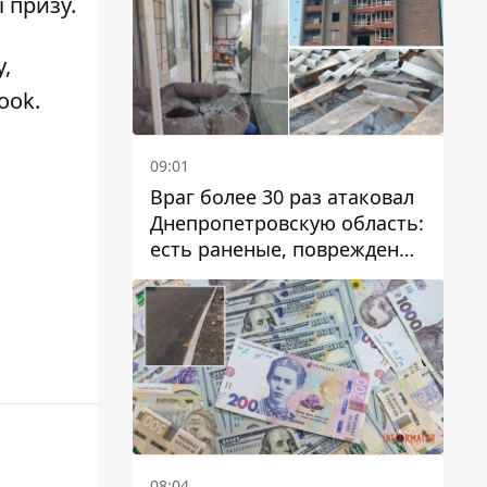
і призу.
у
,
book
.
09:01
Враг более 30 раз атаковал
Днепропетровскую область:
есть раненые, повреждены
лицей, дома и предприятия
08:04