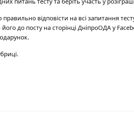
дних питань тесту та беріть участь у розіграш
о правильно відповісти на всі запитання
тест
и його до посту
на сторінці ДніпроОДА у Face
подарунок.
убриці
.