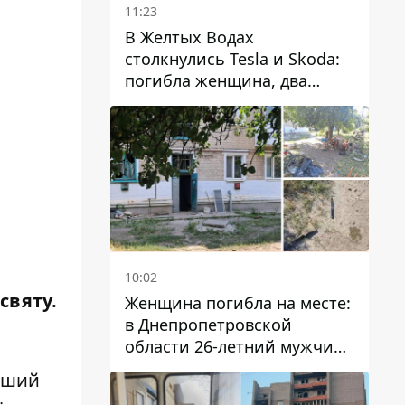
11:23
В Желтых Водах
столкнулись Tesla и Skoda:
погибла женщина, два
человека пострадали
10:02
святу.
Женщина погибла на месте:
в Днепропетровской
области 26-летний мужчина
избил трех человек
овший
металлическим предметом