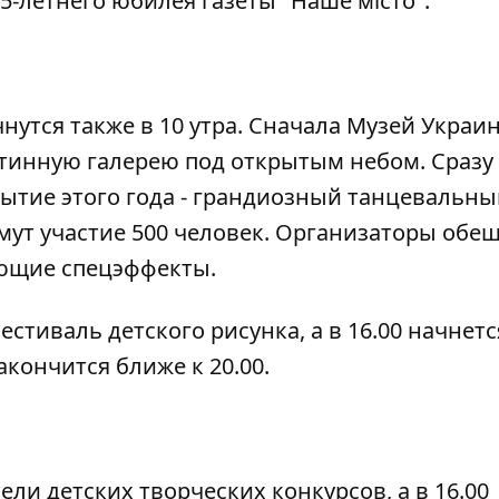
25-летнего юбилея газеты "Наше місто".
утся также в 10 утра. Сначала Музей Украи
тинную галерею под открытым небом. Сразу
обытие этого года - грандиозный танцевальн
римут участие 500 человек. Организаторы обе
ющие спецэффекты.
фестиваль детского рисунка, а в 16.00 начнетс
кончится ближе к 20.00.
тели детских творческих конкурсов, а в 16.00