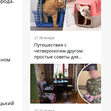
рода.
21:38 вчера
Путешествия с
четвероногим другом:
а
простые советы для
нном
поездок с животными
к
ецький
21:21 вчера