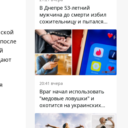
В Днепре 53-летний
мужчина до смерти избил
сожительницу и пытался
скрыть преступление:
нской
детали
 после
ый
щают
20:41 вчера
я
Враг начал использовать
"медовые ловушки" и
охотится на украинских
военнослужащих