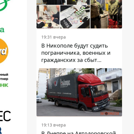
вредят машине
19:31 вчера
В Никополе будут судить
пограничника, военных и
гражданских за сбыт
психотропов
19:13 вчера
В Днепре на Автодоровской