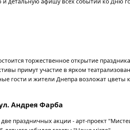
 и детальную афишу всех событий ко Дню го
 состоится торжественное открытие праздник
лективы примут участие в ярком театрализова
тные гости и жители Днепра возложат цветы 
 ул. Андрея Фарба
у две праздничных акции - арт-проект "Мист