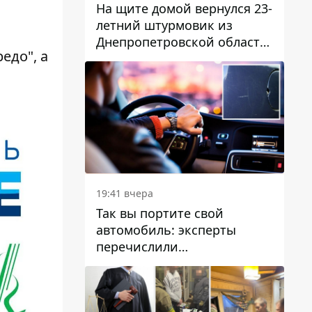
На щите домой вернулся 23-
летний штурмовик из
Днепропетровской области
едо", а
Богдан Бескровный
19:41 вчера
Так вы портите свой
автомобиль: эксперты
перечислили
распространенные
привычки водителей,
которые на самом деле