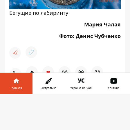
Бегущие по лабиринту
Мария Чалая
Фото: Денис Чубченко
♥
🔥
😭
😆
😡
👍
Главная
Актуально
Україна на часі
Youtube
НОВОСТИ ДНЕПРА
Информатор в
Скачать
телефоне
👉