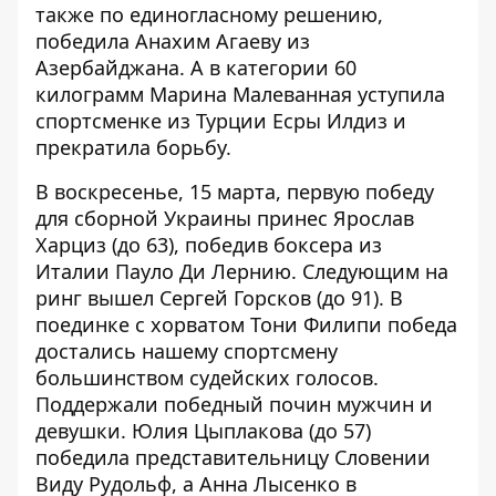
также по единогласному решению,
победила Анахим Агаеву из
Азербайджана. А в категории 60
килограмм Марина Малеванная уступила
спортсменке из Турции Есры Илдиз и
прекратила борьбу.
В воскресенье, 15 марта, первую победу
для сборной Украины принес Ярослав
Харциз (до 63), победив боксера из
Италии Пауло Ди Лернию. Следующим на
ринг вышел Сергей Горсков (до 91). В
поединке с хорватом Тони Филипи победа
достались нашему спортсмену
большинством судейских голосов.
Поддержали победный почин мужчин и
девушки. Юлия Цыплакова (до 57)
победила представительницу Словении
Виду Рудольф, а Анна Лысенко в