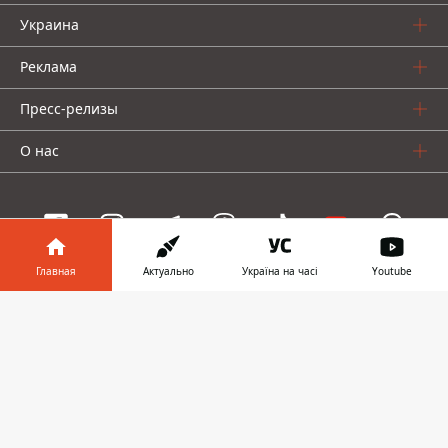
Украина
Реклама
Пресс-релизы
О нас
Главная
Актуально
Україна на часі
Youtube
Информатор проекты
Информатор в
Скачать
Информатор
Информатор
Информатор
телефоне
👉
Украина
Киев
Авто
© 2016-2026 Informator