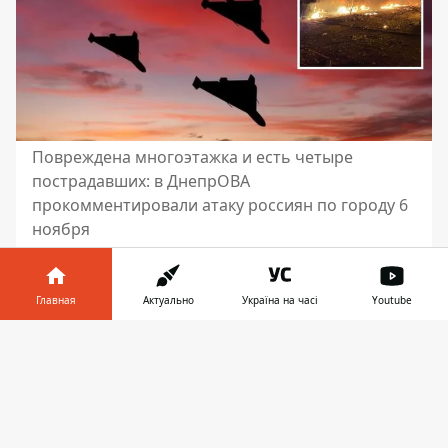
Повреждена многоэтажка и есть четыре
пострадавших: в ДнепрОВА
прокомментировали атаку россиян по городу 6
ноября
Вечером, 6 ноября, враг совершил
массированную атаку беспилотниками
Главная
Актуально
Україна на часі
Youtube
по Днепру и области
. По официальной
информации, в Днепре есть
Информатор в
Скачать
пострадавшие. Также в результате
телефоне
👉
атаки повреждено четырехэтажное
здание.