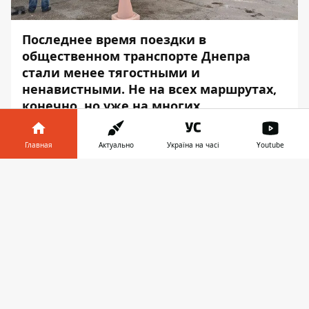
Последнее время поездки в
общественном транспорте Днепра
стали менее тягостными и
ненавистными. Не на всех маршрутах,
конечно, но уже на многих.
Еще в начале осени в Днепре на
Главная
Актуально
Україна на часі
Youtube
нескольких направлениях появились
автобусы большой вместимости. Теперь в
Информатор в
Скачать
город планируют завести еще около 30
телефоне
👉
комфортных бусиков. Об этом
сообщает
Информатор
, ссылаясь
на страницу владельца предприятия
Ивана Васючкова представителя
Департамента транспорта.
"Сегодня осмотрели автобусы вместе