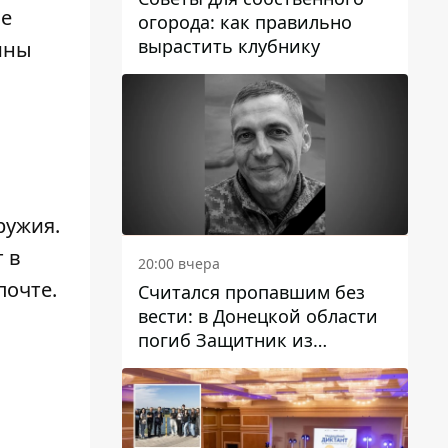
ие
огорода: как правильно
вырастить клубнику
ины
ружия
.
 в
20:00 вчера
почте.
Считался пропавшим без
вести: в Донецкой области
погиб Защитник из
Каменского Антон
Красовский