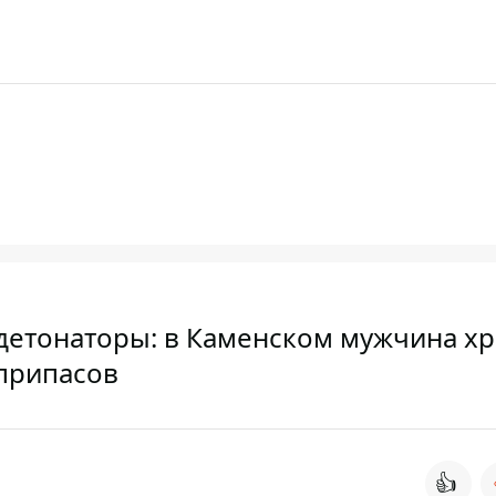
детонаторы: в Каменском мужчина хр
еприпасов
👍