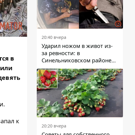
20:40 вчера
Ударил ножом в живот из-
за ревности: в
тся в
Синельниковском районе
задержали 49-летнего
вили
мужчину за убийство
девять
и
.
апал к
20:20 вчера
Советы для собственного