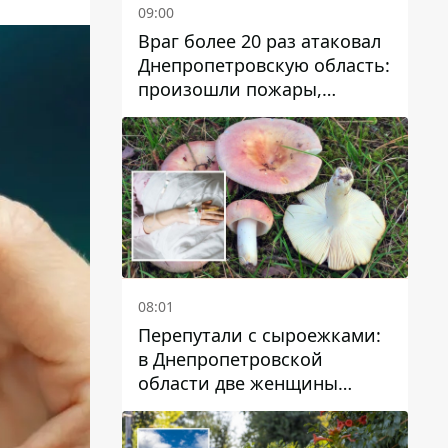
09:00
Враг более 20 раз атаковал
Днепропетровскую область:
произошли пожары,
повреждены дома,
инфраструктура и авто
08:01
Перепутали с сыроежками:
в Днепропетровской
области две женщины
отравились грибами