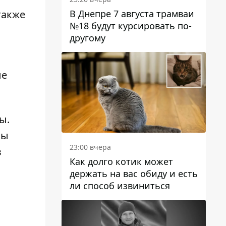
В Днепре 7 августа трамваи
также
№18 будут курсировать по-
другому
ые
ны
.
Мы
23:00 вчера
в
Как долго котик может
держать на вас обиду и есть
ли способ извиниться