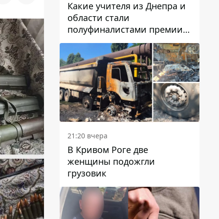
Какие учителя из Днепра и
области стали
полуфиналистами премии
Global Teacher Prize Ukraine
2026
21:20 вчера
В Кривом Роге две
женщины подожгли
грузовик