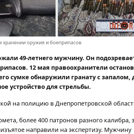
м хранении оружия и боеприпасов
жали 49-летнего мужчину. Он подозревае
рипасов. 12 мая правоохранители остано
его сумке обнаружили гранату с запалом, 
ное устройство для стрельбы.
лкой на
полицию в Днепропетровской област
ета, более 400 патронов разного калибра, з
е изъятое направили на экспертизу. Мужчину