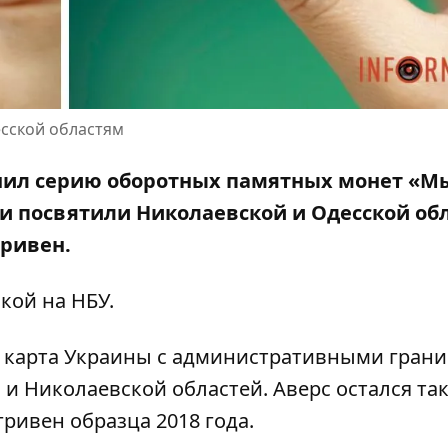
сской областям
нил серию оборотных памятных монет «М
и посвятили Николаевской и Одесской об
гривен.
лкой на
НБУ
.
я карта Украины с административными гран
 Николаевской областей. Аверс остался так
ривен образца 2018 года.