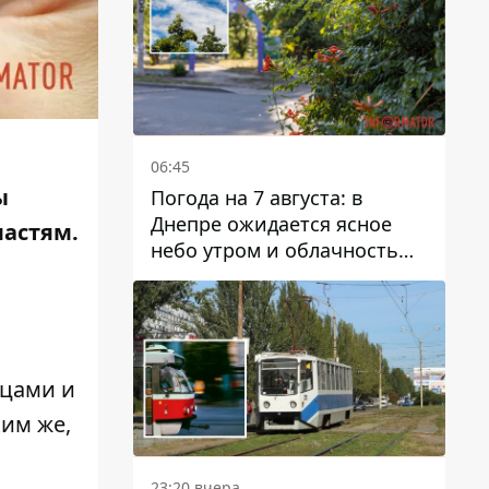
06:45
ы
Погода на 7 августа: в
Днепре ожидается ясное
ластям.
небо утром и облачность
после обеда
ицами и
им же,
23:20 вчера