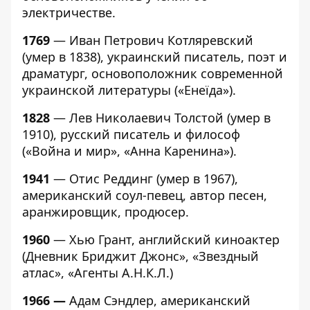
электричестве.
1769
— Иван Петрович Котляревский
(умер в 1838), украинский писатель, поэт и
драматург, основоположник современной
украинской литературы («Енеїда»).
1828
— Лев Николаевич Толстой (умер в
1910), русский писатель и философ
(«Война и мир», «Анна Каренина»).
1941
— Отис Реддинг (умер в 1967),
американский соул-певец, автор песен,
аранжировщик, продюсер.
1960
— Хью Грант, английский киноактер
(Дневник Бриджит Джонс», «Звездный
атлас», «Агенты А.Н.К.Л.)
1966 —
Адам Сэндлер, американский