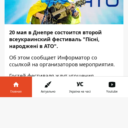
20 мая в Днепре состоится второй
всеукраинский фестиваль "Пісні,
народжені в АТО".
Об этом сообщает
Информатор
со
ссылкой на организаторов мероприятия.
Гостей фестиваля ждут угощения,
фотовыставки и, конечно же, песни. Вход
свободный.
Главная
Актуально
Україна на часі
Youtube
Программа фестиваля
Информатор в
Скачать
телефоне
👉
11:00 - 15:00
- Малая сцена фестиваля
возле музея АТО (пр. Д. Яворницкого, 16).
Сольные программы лауреатов фестиваля.